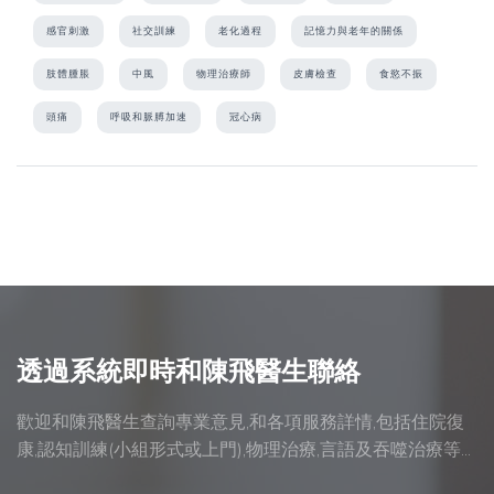
感官刺激
社交訓練
老化過程
記憶力與老年的關係
肢體腫脹
中風
物理治療師
皮膚檢查
食慾不振
頭痛
呼吸和脈膊加速
冠心病
透過系統即時和陳飛醫生聯絡
歡迎和陳飛醫生查詢專業意見,和各項服務詳情,包括住院復
康,認知訓練(小組形式或上門),物理治療,言語及吞噬治療等...