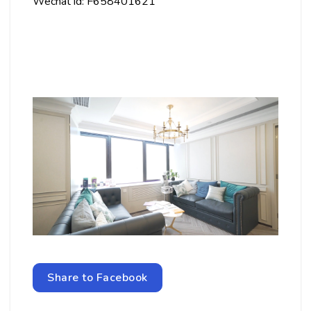
Wechat id: F658401621
Share to Facebook