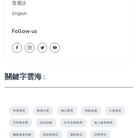
普通話
English
Follow us
關鍵字雲海 :
專業護理
藥物注射
傷口護理
檢驗血糖
小便測試
定時量血壓
認知訓練
日常身體檢測
個人健康護理
機能復康訓練
認知障礙症
腦部退化
現實導向